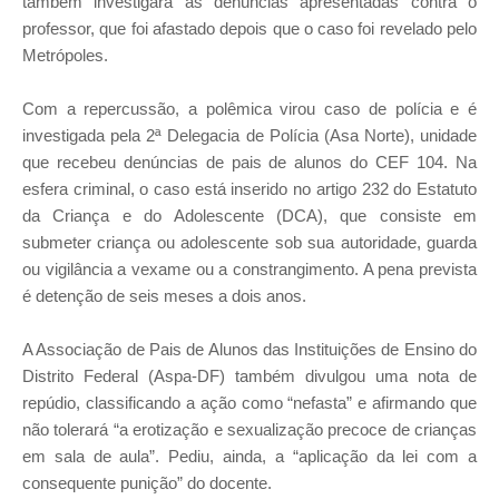
também investigará as denúncias apresentadas contra o
professor, que foi afastado depois que o caso foi revelado pelo
Metrópoles.
Com a repercussão, a polêmica virou caso de polícia e é
investigada pela 2ª Delegacia de Polícia (Asa Norte), unidade
que recebeu denúncias de pais de alunos do CEF 104. Na
esfera criminal, o caso está inserido no artigo 232 do Estatuto
da Criança e do Adolescente (DCA), que consiste em
submeter criança ou adolescente sob sua autoridade, guarda
ou vigilância a vexame ou a constrangimento. A pena prevista
é detenção de seis meses a dois anos.
A Associação de Pais de Alunos das Instituições de Ensino do
Distrito Federal (Aspa-DF) também divulgou uma nota de
repúdio, classificando a ação como “nefasta” e afirmando que
não tolerará “a erotização e sexualização precoce de crianças
em sala de aula”. Pediu, ainda, a “aplicação da lei com a
consequente punição” do docente.