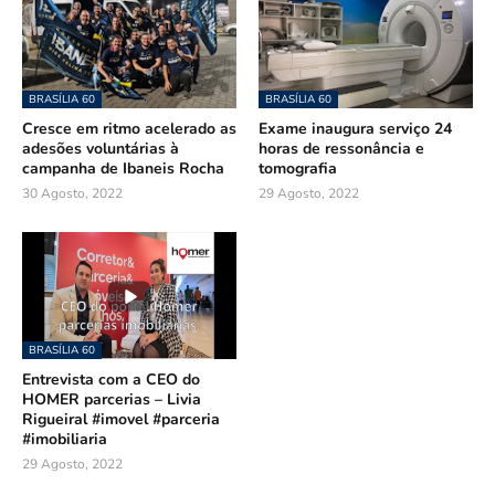
BRASÍLIA 60
BRASÍLIA 60
Cresce em ritmo acelerado as
Exame inaugura serviço 24
adesões voluntárias à
horas de ressonância e
campanha de Ibaneis Rocha
tomografia
30 Agosto, 2022
29 Agosto, 2022
BRASÍLIA 60
Entrevista com a CEO do
HOMER parcerias – Livia
Rigueiral #imovel #parceria
#imobiliaria
29 Agosto, 2022