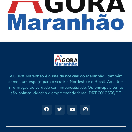
AGORA Maranhão é o site de notícias do Maranhão , também
somos um espaço para discutir o Nordeste e o Brasil. Aqui tem
informação de verdade com imparcialidade. Os principais temas
são política, cidades e empreendedorismo. DRT 0010556/DF.