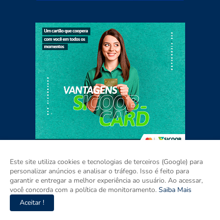
Este site utiliza cookies e tecnologias de terceiros (Google) para
personalizar anúncios e analisar o tráfego. Isso é feito para
garantir e entregar a melhor experiência ao usuário. Ao acessar,
Home
Sobre
Contato
Mídia Kit
você concorda com a política de monitoramento.
Saiba Mais
Aceitar !
Copyright ©
2026
AGORA Maranhão