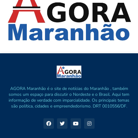
AGORA Maranhão é o site de notícias do Maranhão , também
somos um espaço para discutir o Nordeste e o Brasil. Aqui tem
informação de verdade com imparcialidade. Os principais temas
são política, cidades e empreendedorismo. DRT 0010556/DF.