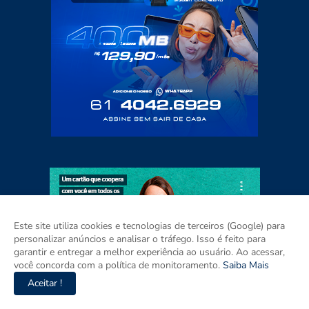
Este site utiliza cookies e tecnologias de terceiros (Google) para
personalizar anúncios e analisar o tráfego. Isso é feito para
garantir e entregar a melhor experiência ao usuário. Ao acessar,
você concorda com a política de monitoramento.
Saiba Mais
Aceitar !