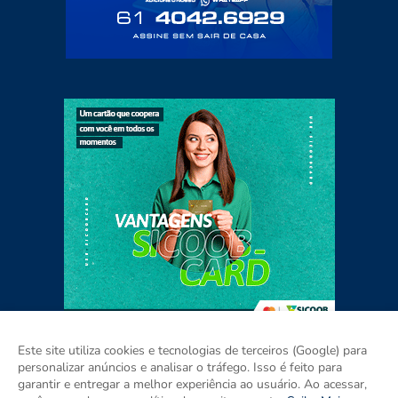
Este site utiliza cookies e tecnologias de terceiros (Google) para
personalizar anúncios e analisar o tráfego. Isso é feito para
garantir e entregar a melhor experiência ao usuário. Ao acessar,
Home
Sobre
Contato
Mídia Kit