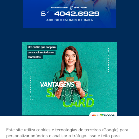
Este site utiliza cookies e tecnologias de terceiros (Google) para
personalizar anúncios e analisar o tráfego. Isso é feito para