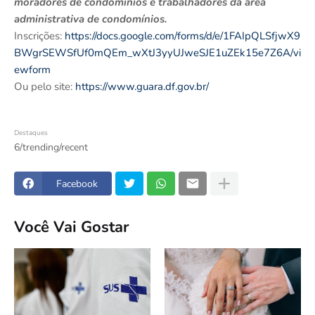
moradores de condomínios e trabalhadores da área
administrativa de condomínios.
Inscrições:
https://docs.google.com/forms/d/e/1FAIpQLSfjwX9
BWgrSEWSfUf0mQEm_wXtJ3yyUJweSJE1uZEk15e7Z6A/vi
ewform
Ou pelo site:
https://www.guara.df.gov.br/
Destaques
6/trending/recent
Facebook
Você Vai Gostar